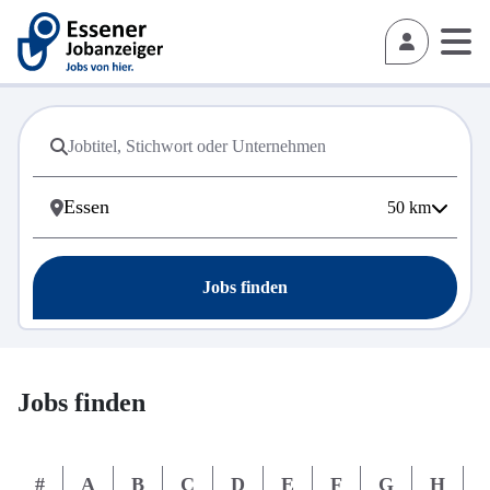
50
km
Jobs finden
Jobs finden
#
A
B
C
D
E
F
G
H
I