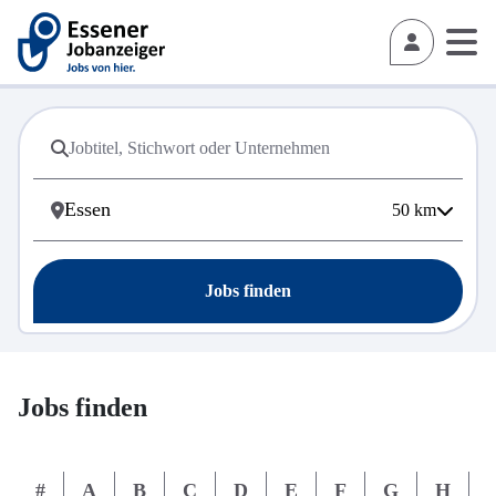
50
km
Jobs finden
Jobs finden
#
A
B
C
D
E
F
G
H
I