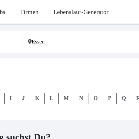
bs
Firmen
Lebenslauf-Generator
I
J
K
L
M
N
O
P
Q
g suchst Du?