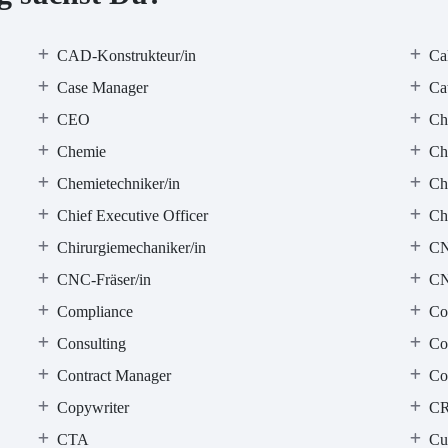
CAD-Konstrukteur/in
Ca
Case Manager
Ca
CEO
Ch
Chemie
Ch
Chemietechniker/in
Ch
Chief Executive Officer
Ch
Chirurgiemechaniker/in
C
CNC-Fräser/in
CN
Compliance
Co
Consulting
Co
Contract Manager
Con
Copywriter
C
CTA
Cu