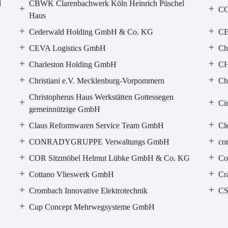
d
CBWK Clarenbachwerk Köln Heinrich Püschel
CC
Haus
Cederwald Holding GmbH & Co. KG
CE
CEVA Logistics GmbH
Ch
Charleston Holding GmbH
C
Christiani e.V. Mecklenburg-Vorpommern
Ch
Christopherus Haus Werkstätten Gottessegen
Ci
gemeinnützige GmbH
Claus Reformwaren Service Team GmbH
Cl
CONRADYGRUPPE Verwaltungs GmbH
co
COR Sitzmöbel Helmut Lübke GmbH & Co. KG
Co
Cottano Vlieswerk GmbH
Cr
Crombach Innovative Elektrotechnik
CS
Cup Concept Mehrwegsysteme GmbH