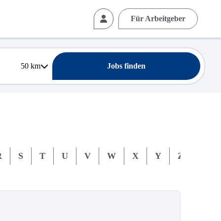
Für Arbeitgeber
50
km
Jobs finden
R
S
T
U
V
W
X
Y
Z