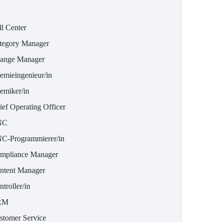
ll Center
tegory Manager
ange Manager
emieingenieur/in
emiker/in
ief Operating Officer
NC
C-Programmierer/in
mpliance Manager
ntent Manager
troller/in
RM
stomer Service