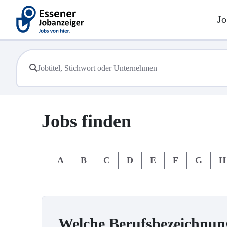
Jo
Jobs finden
#
A
B
C
D
E
F
G
H
Welche Berufsbezeichnun