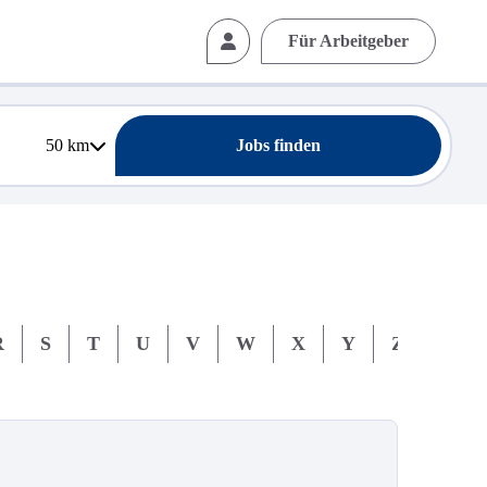
Für Arbeitgeber
50
km
Jobs finden
R
S
T
U
V
W
X
Y
Z