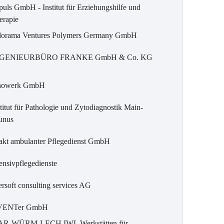
puls GmbH - Institut für Erziehungshilfe und
erapie
dorama Ventures Polymers Germany GmbH
GENIEURBÜRO FRANKE GmbH & Co. KG
nowerk GmbH
titut für Pathologie und Zytodiagnostik Main-
unus
takt ambulanter Pflegedienst GmbH
ensivpflegedienste
ersoft consulting services AG
VENTer GmbH
AR-WÜRM-LECH IWL Werkstätten für