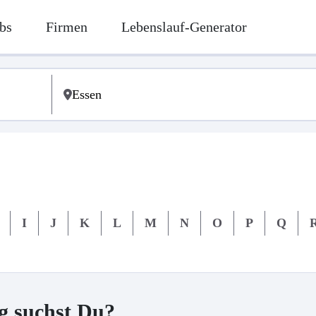
bs
Firmen
Lebenslauf-Generator
I
J
K
L
M
N
O
P
Q
g suchst Du?