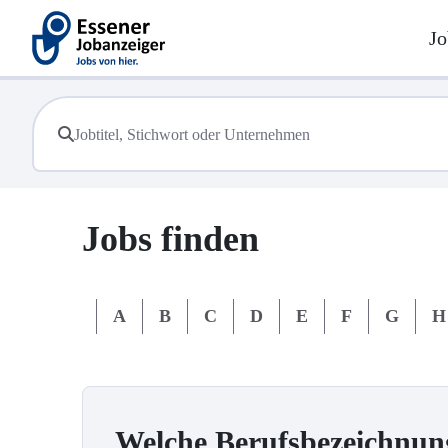
Jo
Jobs finden
#
A
B
C
D
E
F
G
H
Welche Berufsbezeichnun