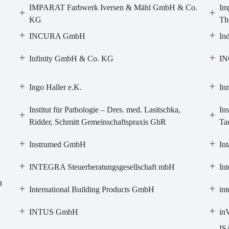
IMPARAT Farbwerk Iversen & Mähl GmbH & Co.
Im
KG
Th
INCURA GmbH
In
Infinity GmbH & Co. KG
IN
Ingo Haller e.K.
In
Institut für Pathologie – Dres. med. Lasitschka,
Ins
Ridder, Schmitt Gemeinschaftspraxis GbR
Ta
Instrumed GmbH
In
INTEGRA Steuerberatungsgesellschaft mbH
Int
t
International Building Products GmbH
int
INTUS GmbH
in
IS