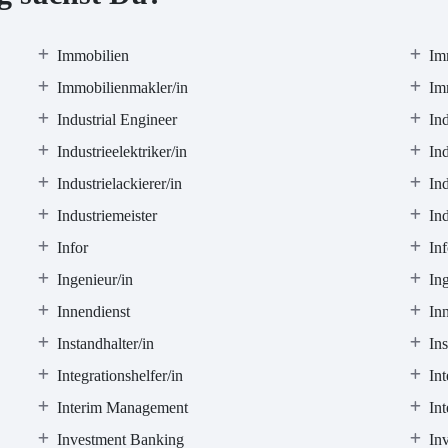
Immobilien
Im
Immobilienmakler/in
Im
Industrial Engineer
Ind
Industrieelektriker/in
Ind
Industrielackierer/in
In
Industriemeister
Ind
Infor
In
Ingenieur/in
In
Innendienst
In
Instandhalter/in
In
Integrationshelfer/in
Int
Interim Management
Int
Investment Banking
Inv