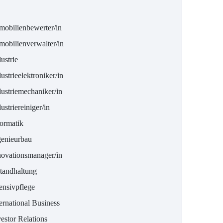
mobilienbewerter/in
mobilienverwalter/in
ustrie
ustrieelektroniker/in
dustriemechaniker/in
ustriereiniger/in
formatik
genieurbau
novationsmanager/in
standhaltung
ensivpflege
ernational Business
estor Relations