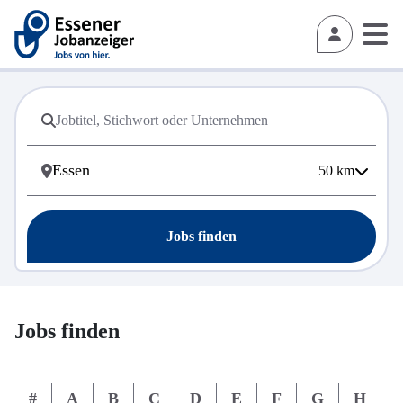
50
km
Jobs finden
Jobs finden
#
A
B
C
D
E
F
G
H
I