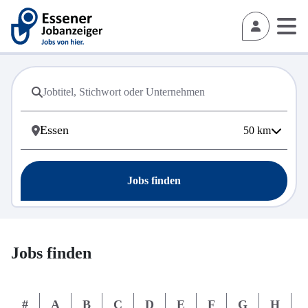
50
km
Jobs finden
Jobs finden
#
A
B
C
D
E
F
G
H
I