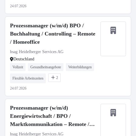
24.07.2026
Prozessmanager (w/m/d) BPO /
Buchhaltung / Controlling – Remote
/ Homeoffice
hsag Heidelberger Services AG
Deutschland
Vollzeit
Gesundheitsangebote
Weiterbildungen
2
Flexible Arbeitszeiten
24.07.2026
Prozessmanager (w/m/d)
Energiewirtschaft / BPO /
Marktkommunikation – Remote /
Homeoffice
hsag Heidelberger Services AG