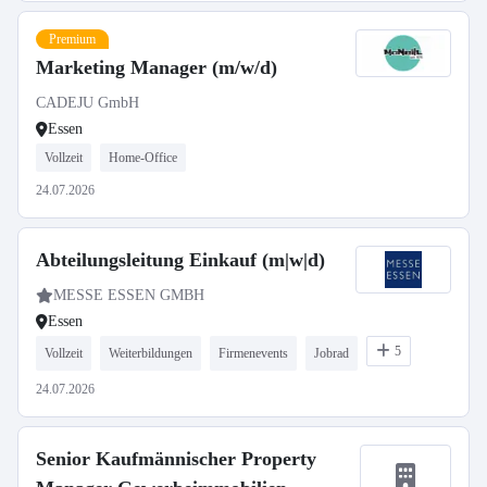
Premium
Marketing Manager (m/w/d)
CADEJU GmbH
Essen
Vollzeit
Home-Office
24.07.2026
Abteilungsleitung Einkauf (m|w|d)
MESSE ESSEN GMBH
Essen
5
Vollzeit
Weiterbildungen
Firmenevents
Jobrad
24.07.2026
Senior Kaufmännischer Property