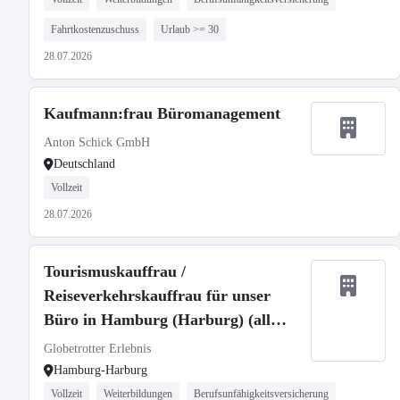
Fahrtkostenzuschuss
Urlaub >= 30
28.07.2026
Kaufmann:frau Büromanagement
Anton Schick GmbH
Deutschland
Vollzeit
28.07.2026
Tourismuskauffrau /
Reiseverkehrskauffrau für unser
Büro in Hamburg (Harburg) (all
genders welcome)
Globetrotter Erlebnis
Hamburg-Harburg
Vollzeit
Weiterbildungen
Berufsunfähigkeitsversicherung