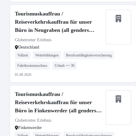
Tourismuskauffrau /
Reiseverkehrskauffrau für unser
Büro in Neugraben (all genders
welcome)
Globetrotter Erlebnis
Deutschland
Vollzeit
Weiterbildungen
Berufsunfähigkeitsversicherung
Fahrtkostenzuschuss
Urlaub >= 30
01.08.2026
Tourismuskauffrau /
Reiseverkehrskauffrau für unser
Büro in Finkenwerder (all genders
welcome)
Globetrotter Erlebnis
Finkenwerder
Vollzeit
Weiterbildungen
Berufsunfähigkeitsversicherung