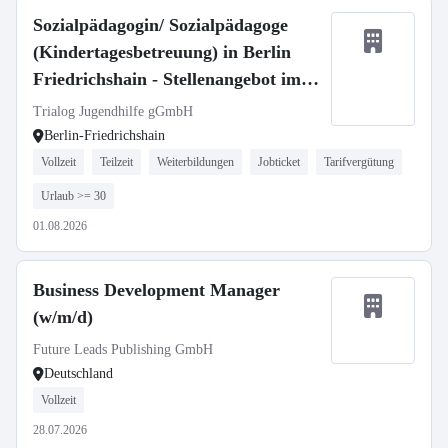
Sozialpädagogin/ Sozialpädagoge
(Kindertagesbetreuung) in Berlin
Friedrichshain - Stellenangebot im
Stellenmarkt Bildung
Trialog Jugendhilfe gGmbH
Berlin-Friedrichshain
Vollzeit
Teilzeit
Weiterbildungen
Jobticket
Tarifvergütung
Urlaub >= 30
01.08.2026
Business Development Manager
(w/m/d)
Future Leads Publishing GmbH
Deutschland
Vollzeit
28.07.2026