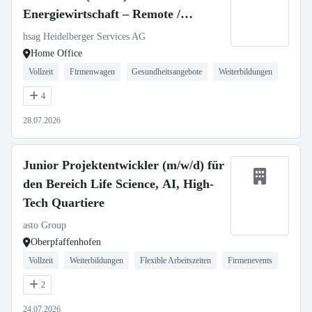
Energiewirtschaft – Remote /
Deutschland / Neuseeland
hsag Heidelberger Services AG
Home Office
Vollzeit
Firmenwagen
Gesundheitsangebote
Weiterbildungen
4
28.07.2026
Junior Projektentwickler (m/w/d) für
den Bereich Life Science, AI, High-
Tech Quartiere
asto Group
Oberpfaffenhofen
Vollzeit
Weiterbildungen
Flexible Arbeitszeiten
Firmenevents
2
24.07.2026