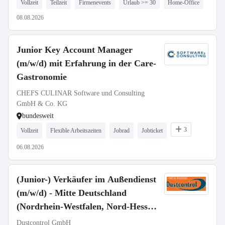
Vollzeit
Teilzeit
Firmenevents
Urlaub >= 30
Home-Office
08.08.2026
Junior Key Account Manager
(m/w/d) mit Erfahrung in der Care-
Gastronomie
CHEFS CULINAR Software und Consulting
GmbH & Co. KG
bundesweit
3
Vollzeit
Flexible Arbeitszeiten
Jobrad
Jobticket
06.08.2026
(Junior-) Verkäufer im Außendienst
(m/w/d) - Mitte Deutschland
(Nordrhein-Westfalen, Nord-Hessen,
Thüringen, Sachsen)
Dustcontrol GmbH