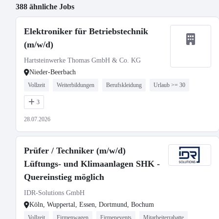
388 ähnliche Jobs
Elektroniker für Betriebstechnik
(m/w/d)
Hartsteinwerke Thomas GmbH & Co. KG
Nieder-Beerbach
Vollzeit
Weiterbildungen
Berufskleidung
Urlaub >= 30
3
28.07.2026
Prüfer / Techniker (m/w/d)
Lüftungs- und Klimaanlagen SHK -
Quereinstieg möglich
IDR-Solutions GmbH
Köln, Wuppertal, Essen, Dortmund, Bochum
Vollzeit
Firmenwagen
Firmenevents
Mitarbeiterrabatte