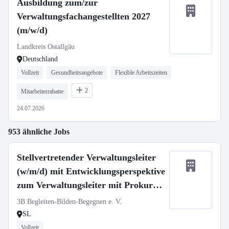
Ausbildung zum/zur
Verwaltungsfachangestellten 2027
(m/w/d)
Landkreis Ostallgäu
Deutschland
Vollzeit
Gesundheitsangebote
Flexible Arbeitszeiten
2
Mitarbeiterrabatte
24.07.2026
953 ähnliche Jobs
Stellvertretender Verwaltungsleiter
(w/m/d) mit Entwicklungsperspektive
zum Verwaltungsleiter mit Prokura
in Vollzeit (39h)
3B Begleiten-Bilden-Begegnen e. V.
SL
Vollzeit