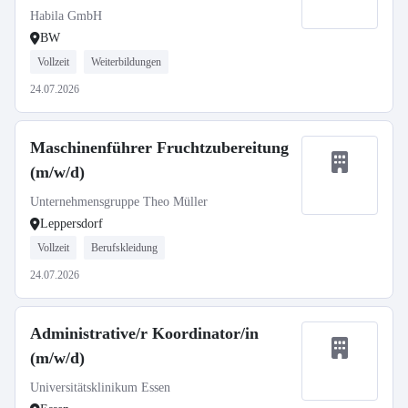
Gmünd
Habila GmbH
BW
Vollzeit
Weiterbildungen
24.07.2026
Maschinenführer Fruchtzubereitung
(m/w/d)
Unternehmensgruppe Theo Müller
Leppersdorf
Vollzeit
Berufskleidung
24.07.2026
Administrative/r Koordinator/in
(m/w/d)
Universitätsklinikum Essen