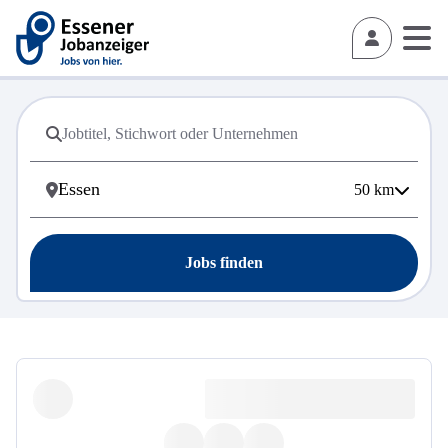
50
km
Jobs finden