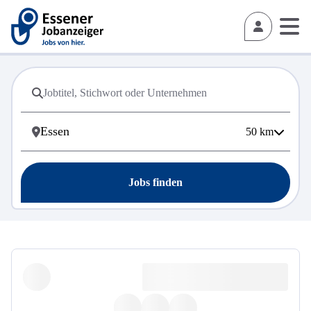
50
km
Jobs finden