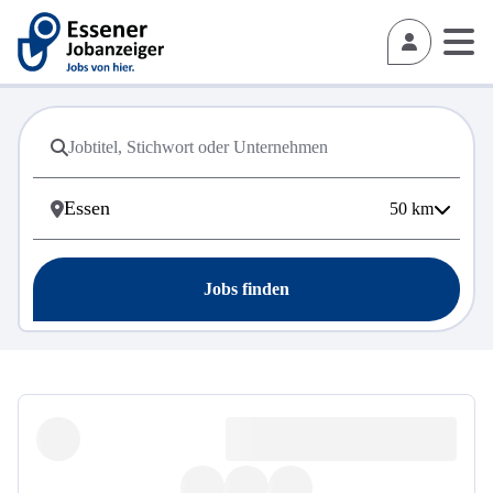
50
km
Jobs finden