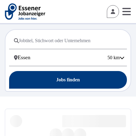
50
km
Jobs finden