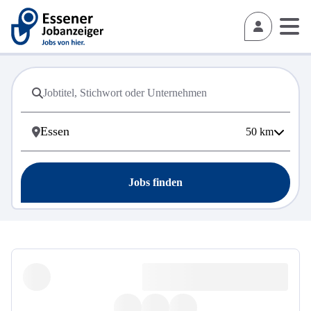
50
km
Jobs finden