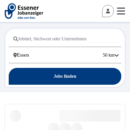
50
km
Jobs finden