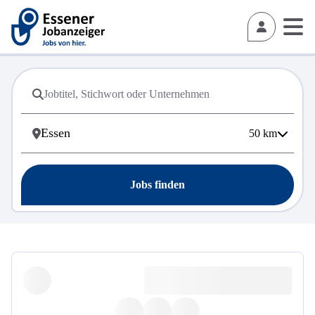
50
km
Jobs finden