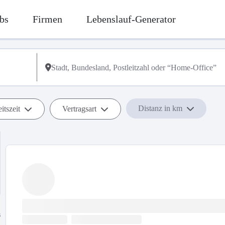
bs
Firmen
Lebenslauf-Generator
Distanz in km
itszeit
Vertragsart
s